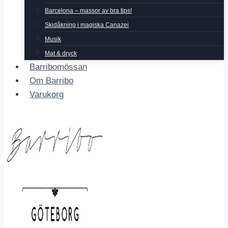
Barcelona – massor av bra tips!
Skidåkning i magiska Canazei
Musik
Mat & dryck
Barribomössan
Om Barribo
Varukorg