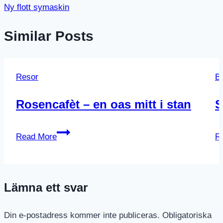
Ny flott symaskin
Similar Posts
Resor
B
Rosencafèt – en oas mitt i stan
S
Rosencafèt
Read More
R
–
en
oas
Lämna ett svar
mitt
i
stan
Din e-postadress kommer inte publiceras.
Obligatoriska