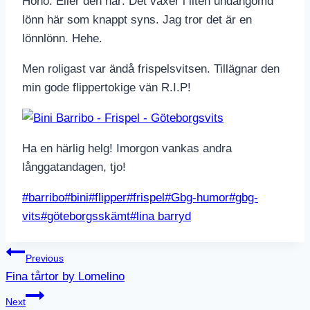
Hoho. Eller den här: Det växer i liten undangömd
lönn här som knappt syns. Jag tror det är en
lönnlönn. Hehe.
Men roligast var ändå frispelsvitsen. Tillägnar den
min gode flippertokige vän R.I.P!
Ha en härlig helg! Imorgon vankas andra
långgatandagen, tjo!
Post
#
barribo
#
bini
#
flipper
#
frispel
#
Gbg-humor
#
gbg-
Tags:
vits
#
göteborgsskämt
#
lina barryd
Inläggsnavigering
Previous
Fina tårtor by Lomelino
Next