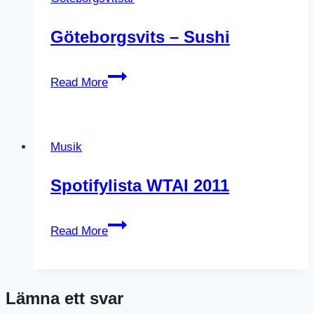
att
kuta
Göteborgsvits – Sushi
till!
Göteborgsvits
Read More
–
Sushi
Musik
Spotifylista WTAI 2011
Spotifylista
Read More
WTAI
2011
Lämna ett svar