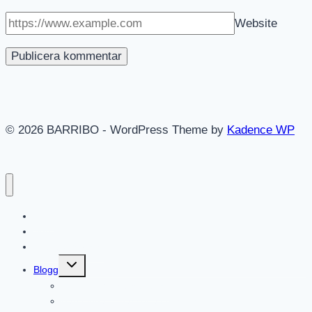
Website
© 2026 BARRIBO - WordPress Theme by
Kadence WP
Hem
Shop
Göteborgsvitsar
Toggle
Blogg
child
menu
Aruba – Mina bästa tips!
Barcelona – massor av bra tips!