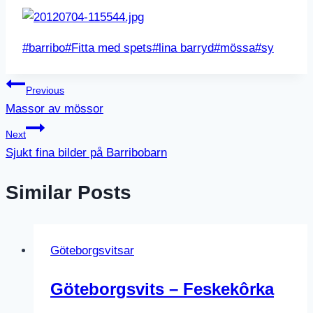
Post
#
barribo
#
Fitta med spets
#
lina barryd
#
mössa
#
sy
Tags:
Inläggsnavigering
Previous
Massor av mössor
Next
Sjukt fina bilder på Barribobarn
Similar Posts
Göteborgsvitsar
Göteborgsvits – Feskekôrka