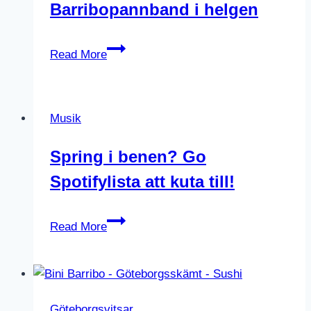
Barribopannband i helgen
Bra
Read More
produktion
av
Barribopannband
Musik
i
helgen
Spring i benen? Go
Spotifylista att kuta till!
Spring
Read More
i
benen?
Go
Spotifylista
Göteborgsvitsar