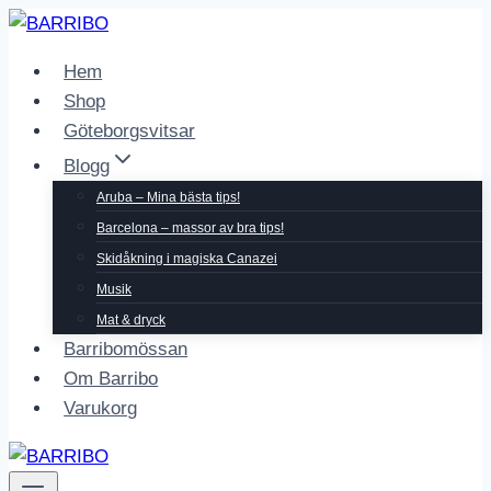
Skip
to
Hem
content
Shop
Göteborgsvitsar
Blogg
Aruba – Mina bästa tips!
Barcelona – massor av bra tips!
Skidåkning i magiska Canazei
Musik
Mat & dryck
Barribomössan
Om Barribo
Varukorg