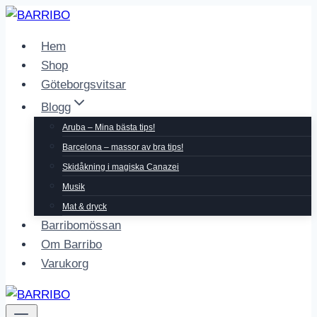
Skip
to
Hem
content
Shop
Göteborgsvitsar
Blogg
Aruba – Mina bästa tips!
Barcelona – massor av bra tips!
Skidåkning i magiska Canazei
Musik
Mat & dryck
Barribomössan
Om Barribo
Varukorg