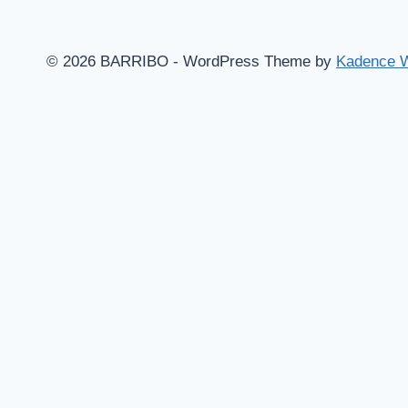
© 2026 BARRIBO - WordPress Theme by
Kadence 
Hem
Shop
Göteborgsvitsar
Toggle
Blogg
child
Aruba – Mina bästa tips!
menu
Barcelona – massor av bra tips!
Skidåkning i magiska Canazei
Musik
Mat & dryck
Barribomössan
Om Barribo
Varukorg