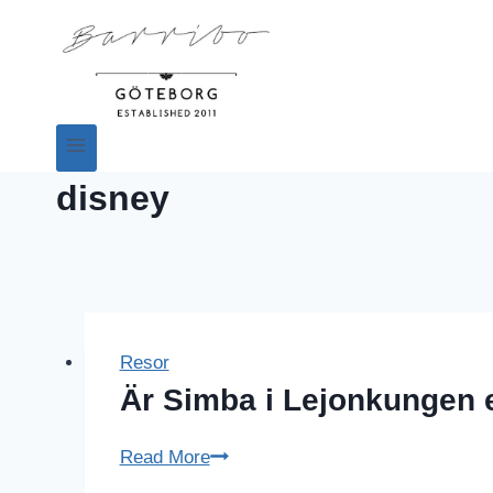
disney
Resor
Är Simba i Lejonkungen
Är
Read More
Simba