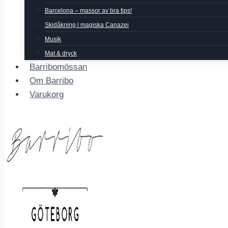
Barcelona – massor av bra tips!
Skidåkning i magiska Canazei
Musik
Mat & dryck
Barribomössan
Om Barribo
Varukorg