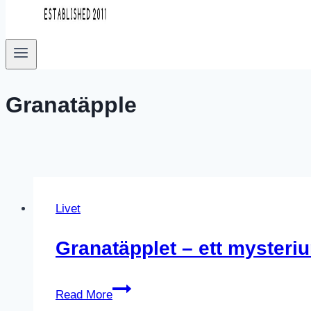
Granatäpple
Livet
Granatäpplet – ett mysteri
Granatäpplet
Read More
–