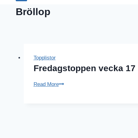
Bröllop
Topplistor
Fredagstoppen vecka 17 
Fredagstoppen
Read More
vecka
17
–
Bröllopsbrudar