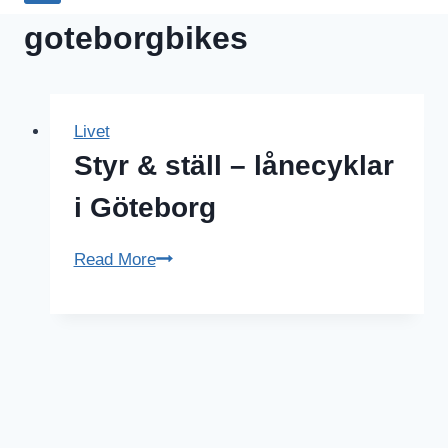
goteborgbikes
Livet
Styr & ställ – lånecyklar
i Göteborg
Styr
Read More
&
ställ
–
lånecyklar
i
Göteborg