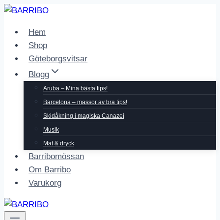
Skip
to
Hem
content
Shop
Göteborgsvitsar
Blogg
Aruba – Mina bästa tips!
Barcelona – massor av bra tips!
Skidåkning i magiska Canazei
Musik
Mat & dryck
Barribomössan
Om Barribo
Varukorg