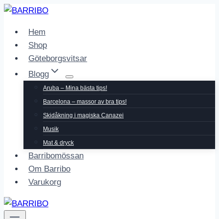
Skip
to
Hem
content
Shop
Göteborgsvitsar
Blogg
Aruba – Mina bästa tips!
Barcelona – massor av bra tips!
Skidåkning i magiska Canazei
Musik
Mat & dryck
Barribomössan
Om Barribo
Varukorg