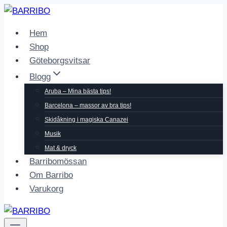
Skip
to
Hem
content
Shop
Göteborgsvitsar
Blogg
Aruba – Mina bästa tips!
Barcelona – massor av bra tips!
Skidåkning i magiska Canazei
Musik
Mat & dryck
Barribomössan
Om Barribo
Varukorg