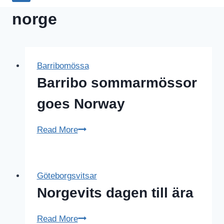
norge
Barribomössa
Barribo sommarmössor
goes Norway
Barribo
Read More
sommarmössor
goes
Norway
Göteborgsvitsar
Norgevits dagen till ära
Norgevits
Read More