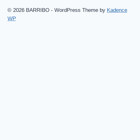
© 2026 BARRIBO - WordPress Theme by
Kadence
WP
Hem
Shop
Göteborgsvitsar
Toggle
Blogg
child
Aruba – Mina bästa tips!
menu
Barcelona – massor av bra tips!
Skidåkning i magiska Canazei
Musik
Mat & dryck
Barribomössan
Om Barribo
Varukorg