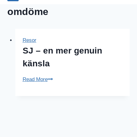
omdöme
Resor
SJ – en mer genuin
känsla
SJ
Read More
–
en
mer
genuin
känsla