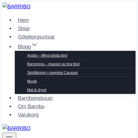
Skip
to
Hem
content
Shop
Göteborgsvitsar
Blogg
Aruba – Mina bästa tips!
Barcelona – massor av bra tips!
Skidåkning i magiska Canazei
Musik
Mat & dryck
Barribomössan
Om Barribo
Varukorg