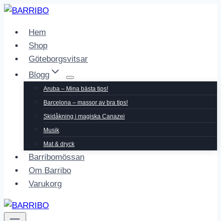
Skip
to
Hem
content
Shop
Göteborgsvitsar
Blogg
Aruba – Mina bästa tips!
Barcelona – massor av bra tips!
Skidåkning i magiska Canazei
Musik
Mat & dryck
Barribomössan
Om Barribo
Varukorg