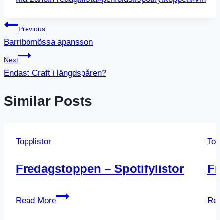
Inläggsnavigering
Previous
Barribomössa apansson
Next
Endast Craft i längdspåren?
Similar Posts
Topplistor
Top
Fredagstoppen – Spotifylistor
Fr
Fredagstoppen
Read More
Re
–