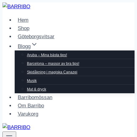
Skip
to
Hem
content
Shop
Göteborgsvitsar
Blogg
Aruba – Mina bästa tips!
Barcelona – massor av bra tips!
Skidåkning i magiska Canazei
Musik
Mat & dryck
Barribomössan
Om Barribo
Varukorg