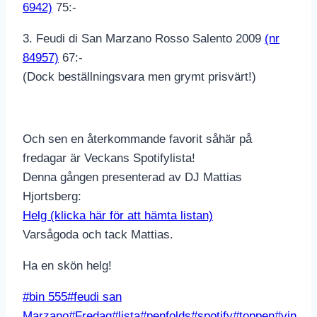
6942)
75:-
3. Feudi di San Marzano Rosso Salento 2009
(nr
84957)
67:-
(Dock beställningsvara men grymt prisvärt!)
Och sen en återkommande favorit såhär på
fredagar är Veckans Spotifylista!
Denna gången presenterad av DJ Mattias
Hjortsberg:
Helg (klicka här för att hämta listan)
Varsågoda och tack Mattias.
Ha en skön helg!
Post
#
bin 555
#
feudi san
Tags:
Marzano
#
Fredag
#
lista
#
penfolds
#
spotify
#
toppen
#
vin