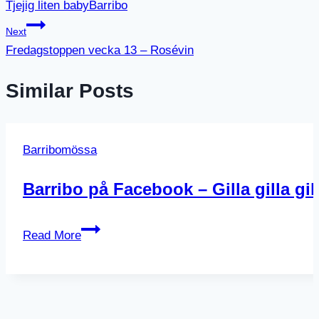
Tjejig liten babyBarribo
Next
Fredagstoppen vecka 13 – Rosévin
Similar Posts
Barribomössa
Barribo på Facebook – Gilla gilla gill
Barribo
Read More
på
Facebook
–
Gilla