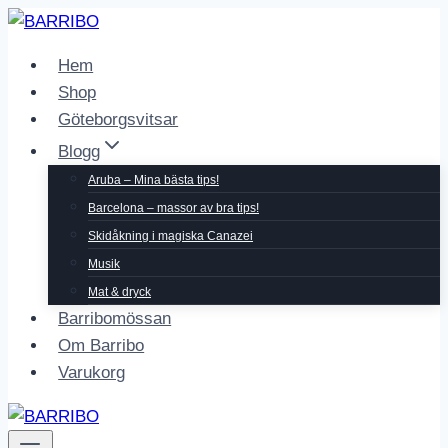
Skip
to
Hem
content
Shop
Göteborgsvitsar
Blogg
Aruba – Mina bästa tips!
Barcelona – massor av bra tips!
Skidåkning i magiska Canazei
Musik
Mat & dryck
Barribomössan
Om Barribo
Varukorg