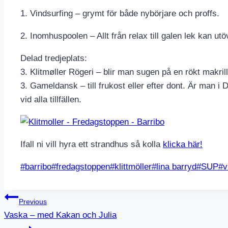
1. Vindsurfing – grymt för både nybörjare och proffs.
2. Inomhuspoolen – Allt från relax till galen lek kan utö
Delad tredjeplats:
3. Klitmøller Rögeri – blir man sugen på en rökt makrill
3. Gameldansk – till frukost eller efter dont. Är man i 
vid alla tillfällen.
Ifall ni vill hyra ett strandhus så kolla
klicka här!
Post
#
barribo
#
fredagstoppen
#
klittmöller
#
lina barryd
#
SUP
#
v
Tags:
Inläggsnavigering
Previous
Vaska – med Kakan och Julia