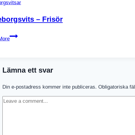
rgsvitsar
borgsvits – Frisör
Göteborgsvits
More
–
Frisör
Lämna ett svar
Din e-postadress kommer inte publiceras.
Obligatoriska fä