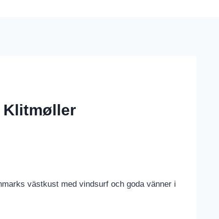
Klitmøller
marks västkust med vindsurf och goda vänner i