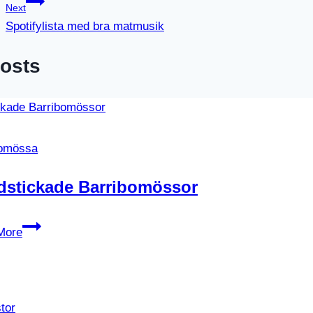
Next
Spotifylista med bra matmusik
Posts
bomössa
dstickade Barribomössor
Handstickade
More
Barribomössor
stor