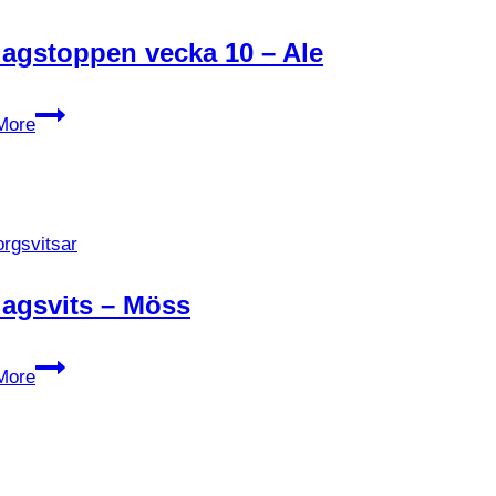
agstoppen vecka 10 – Ale
Fredagstoppen
More
vecka
10
–
Ale
rgsvitsar
agsvits – Möss
Fredagsvits
More
–
Möss