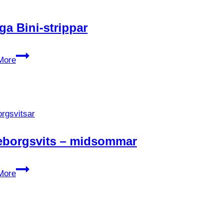
a Bini-strippar
Många
More
Bini-
strippar
rgsvitsar
eborgsvits – midsommar
Göteborgsvits
More
–
midsommar