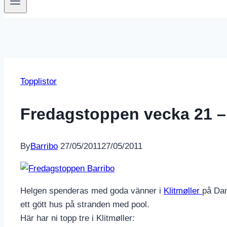
Topplistor
Fredagstoppen vecka 21 – 
By
Barribo
27/05/2011
27/05/2011
Helgen spenderas med goda vänner i
Klitmøller
på Dan
ett gött hus på stranden med pool.
Här har ni topp tre i Klitmøller: