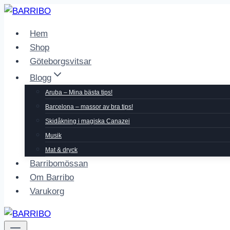
Skip
to
Hem
content
Shop
Göteborgsvitsar
Blogg
Aruba – Mina bästa tips!
Barcelona – massor av bra tips!
Skidåkning i magiska Canazei
Musik
Mat & dryck
Barribomössan
Om Barribo
Varukorg