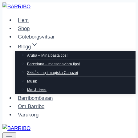
Skip
to
Hem
content
Shop
Göteborgsvitsar
Blogg
Aruba – Mina bästa tips!
Barcelona – massor av bra tips!
Skidåkning i magiska Canazei
Musik
Mat & dryck
Barribomössan
Om Barribo
Varukorg