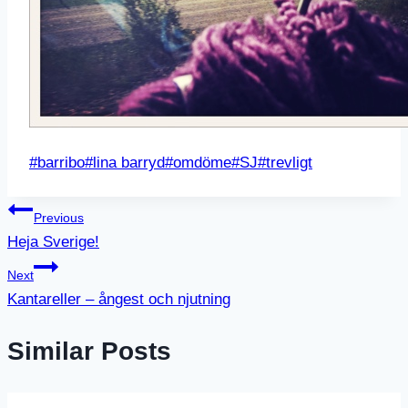
Post
#
barribo
#
lina barryd
#
omdöme
#
SJ
#
trevligt
Tags:
Inläggsnavigering
Previous
Heja Sverige!
Next
Kantareller – ångest och njutning
Similar Posts