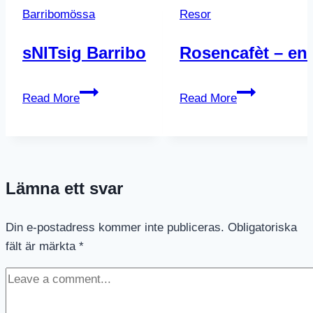
Barribomössa
Resor
sNITsig Barribo
Rosencafèt – en 
sNITsig
Rosencafèt
Read More
Read More
Barribo
–
en
oas
mitt
Lämna ett svar
i
stan
Din e-postadress kommer inte publiceras.
Obligatoriska
fält är märkta
*