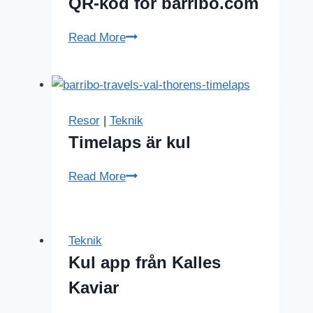
QR-kod för barribo.com
QR-
Read More
kod
för
barribo.com
Resor
|
Teknik
Timelaps är kul
Timelaps
Read More
är
kul
Teknik
Kul app från Kalles
Kaviar