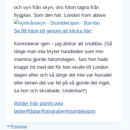
och vyn från skyn, dvs foton tagna från
flygplan. Som den här: London from above
Se 99 foton till genom att klicka här!
Konstaterar igen – jag älskar att snubbla. (Så
länge man inte bryter handleden som min
mamma gjorde häromdagen.. fast hon hade
knappt tid med det för hon skulle till London
dagen efter och så länge det inte var huvudet
eller benen det var fel på så gjorde det inget,
sa hon och skrattade. Underbart!)
Post
#
bilder från plan
#
coola
Tags:
bilder
#
fåglar
#
fotografier
#
stumbleupon
Inläggsnavigering
Previous