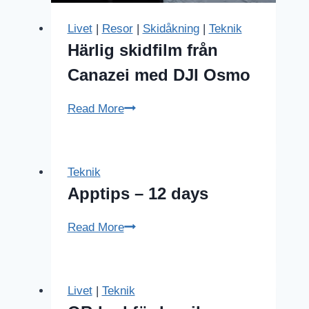
Livet
|
Resor
|
Skidåkning
|
Teknik
Härlig skidfilm från
Canazei med DJI Osmo
Härlig
Read More
skidfilm
från
Canazei
Teknik
med
Apptips – 12 days
DJI
Osmo
Apptips
Read More
–
12
days
Livet
|
Teknik