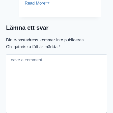
Kul
Read More
app
från
Kalles
Lämna ett svar
Kaviar
Din e-postadress kommer inte publiceras.
Obligatoriska fält är märkta
*