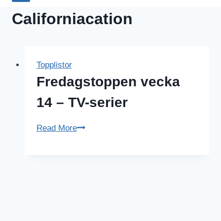
Californiacation
Topplistor
Fredagstoppen vecka
14 – TV-serier
Fredagstoppen
Read More
vecka
14
–
TV-
serier