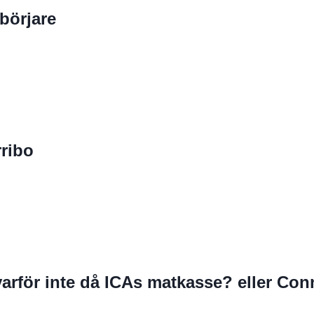
börjare
rribo
varför inte då ICAs matkasse? eller Co