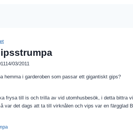
et
gipsstrumpa
011
14/03/2011
a hemma i garderoben som passar ett gigantiskt gips?
ka frysa till is och trilla av vid utomhusbesök, i detta bittra
så var det dags att ta till virknålen och vips var en färgglad