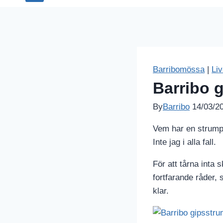
Barribomössa
|
Liv
Barribo 
By
Barribo
14/03/2
Vem har en strump
Inte jag i alla fall.
För att tårna inta s
fortfarande råder, 
klar.