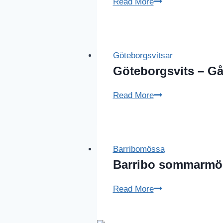
Äta
Read More
bör
man..
och
varför
Göteborgsvitsar
inte
Göteborgsvits – G
då
Göteborgsvits
Read More
ICAs
–
matkasse?
Gås
eller
Connys?
Barribomössa
Barribo sommarmö
Barribo
Read More
sommarmössor
goes