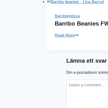
Norway
Barribomössa
Barribo Beanies F
Barribo
Read More
Beanies
FW19
Lämna ett svar
Din e-postadress komme