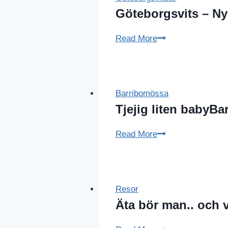
Göteborgsvits – Ny
Göteborgsvits
Read More
–
Nybörjare
Barribomössa
Tjejig liten babyBa
Tjejig
Read More
liten
babyBarribo
Resor
Äta bör man.. och 