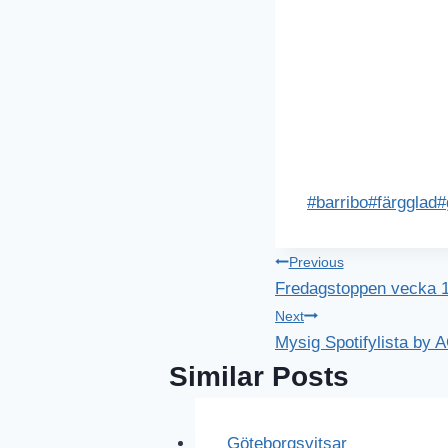
Post
#
barribo
#
färgglad
#
Tags:
Inläggsnavig
Previous
Fredagstoppen vecka 1
Next
Mysig Spotifylista by 
Similar Posts
Göteborgsvitsar