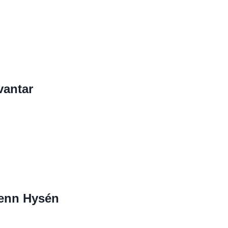
vantar
lenn Hysén