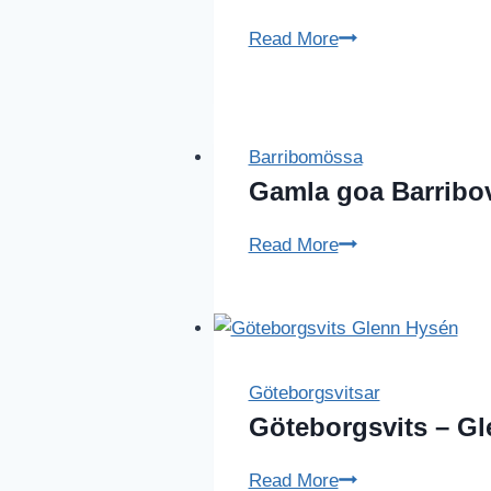
Göteborgsvits
Read More
på
Barribo
Barribomössa
Gamla goa Barribo
Gamla
Read More
goa
Barribovantar
Göteborgsvitsar
Göteborgsvits – G
Göteborgsvits
Read More