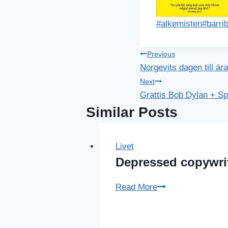
Post
#
alkemisten
#
barri
Tags:
Inläggsnavig
Previous
Norgevits dagen till ära
Next
Grattis Bob Dylan + Spo
Similar Posts
Livet
Depressed copywri
Depressed
Read More
copywriter