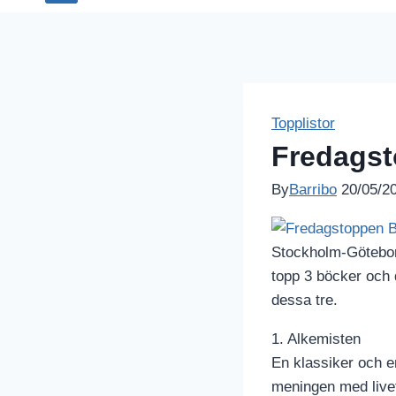
Topplistor
Fredagst
By
Barribo
20/05/2
Stockholm-Göteborg
topp 3 böcker och 
dessa tre.
1. Alkemisten
En klassiker och en
meningen med live