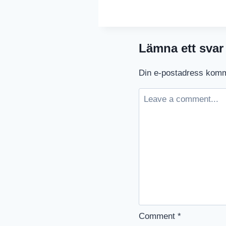
–
Glenn
Hysén
Lämna ett svar
Din e-postadress komme
Comment
*