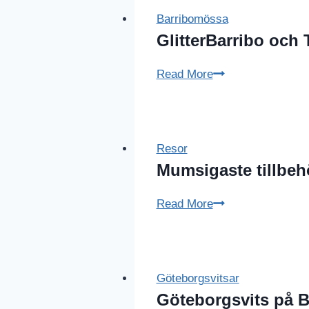
Barribomössa
GlitterBarribo och 
GlitterBarribo
Read More
och
The
Voice
Resor
Mumsigaste tillbeh
Mumsigaste
Read More
tillbehören
Göteborgsvitsar
Göteborgsvits på B