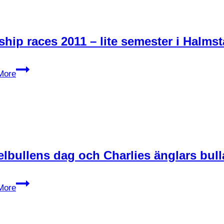
med
DJI
Osmo
 ship races 2011 – lite semester i Halms
Tall
More
ship
races
2011
–
lite
semester
lbullens dag och Charlies änglars bull
i
Halmstad
Kanelbullens
More
dag
och
Charlies