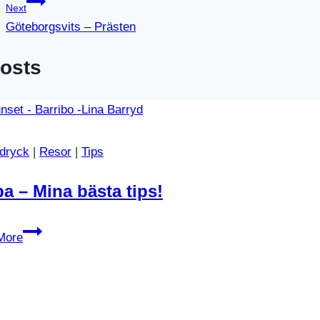
Next
Göteborgsvits – Prästen
Posts
dryck
|
Resor
|
Tips
a – Mina bästa tips!
Aruba
More
–
Mina
bästa
tips!