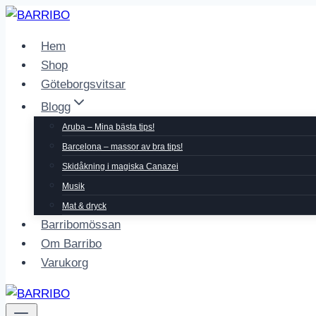
Skip
to
Hem
content
Shop
Göteborgsvitsar
Blogg
Aruba – Mina bästa tips!
Barcelona – massor av bra tips!
Skidåkning i magiska Canazei
Musik
Mat & dryck
Barribomössan
Om Barribo
Varukorg