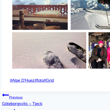
Post
#
Alpe D'Huez
#
foto
#
Grid
Tags:
Inläggsnavigering
Previous
Göteborgsvits – Tjeck