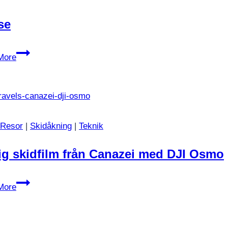
se
Bosse
More
Resor
|
Skidåkning
|
Teknik
ig skidfilm från Canazei med DJI Osmo
Härlig
More
skidfilm
från
Canazei