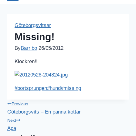
Göteborgsvitsar
Missing!
By
Barribo
26/05/2012
Klockren!!
Post
#
bortsprungen
#
hund
#
missing
Tags:
Inläggsnavigering
Previous
Göteborgsvits – En panna kottar
Next
Apa