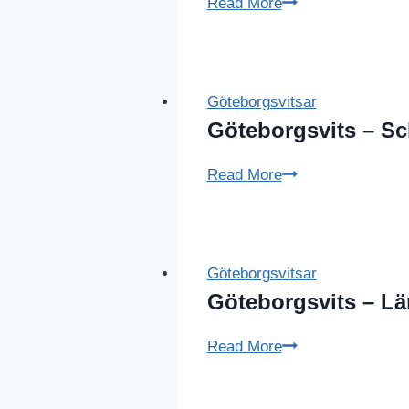
Fredagsvits
Read More
–
Skepp
ohoj
Göteborgsvitsar
Göteborgsvits – Sc
Göteborgsvits
Read More
–
Schack
matt
Göteborgsvitsar
Göteborgsvits – L
Göteborgsvits
Read More
–
Längdåkning