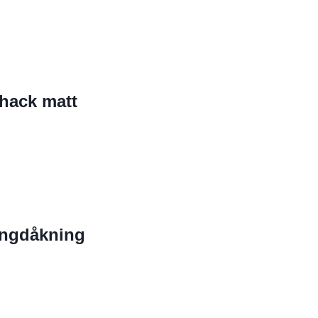
hack matt
ängdåkning