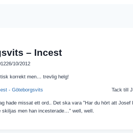
svits – Incest
012
26/10/2012
itisk korrekt men… trevlig helg!
Tack till 
ag hade missat ett ord.. Det ska vara ”Har du hört att Josef 
le skiljas men han incesterade…” well, well.