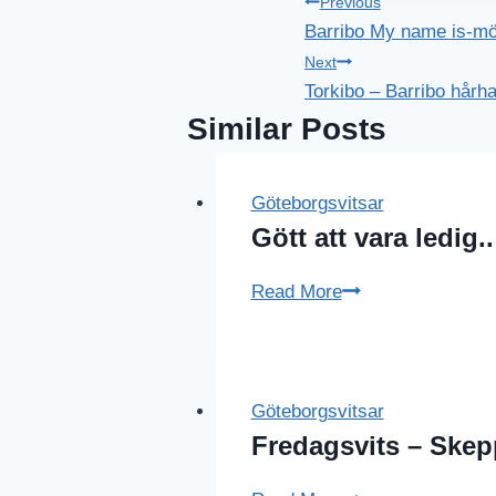
Inläggsnavig
Previous
Barribo My name is-m
Next
Torkibo – Barribo hårh
Similar Posts
Göteborgsvitsar
Gött att vara ledig..
Gött
Read More
att
vara
ledig..
Göteborgsvitsar
Fredagsvits – Skep