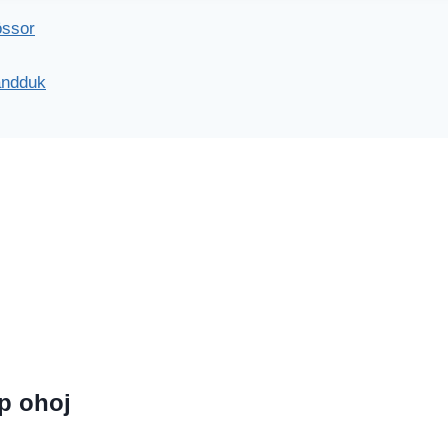
ering
össor
andduk
p ohoj