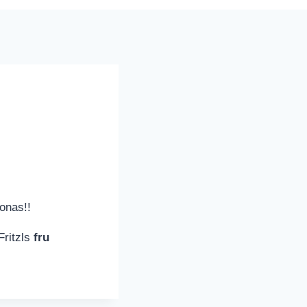
Jonas!!
Fritzls
fru