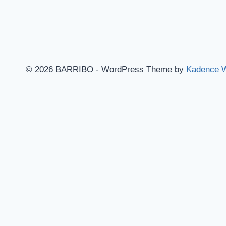
© 2026 BARRIBO - WordPress Theme by
Kadence 
Hem
Shop
Göteborgsvitsar
Toggle
Blogg
child
Aruba – Mina bästa tips!
menu
Barcelona – massor av bra tips!
Skidåkning i magiska Canazei
Musik
Mat & dryck