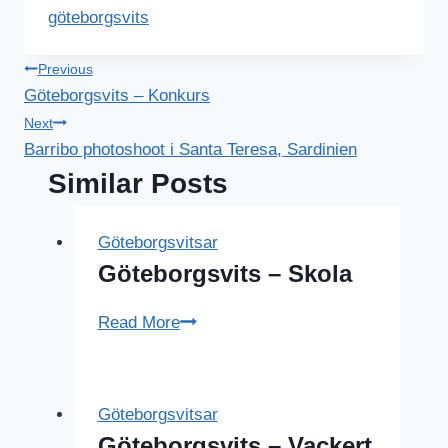
Tags:
göteborgsvits
Inläggsnavigering
Previous
Göteborgsvits – Konkurs
Next
Barribo photoshoot i Santa Teresa, Sardinien
Similar Posts
Göteborgsvitsar
Göteborgsvits – Skola
Göteborgsvits
Read More
–
Skola
Göteborgsvitsar
Göteborgsvits – Vackert