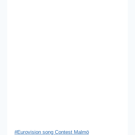
Post
#
Eurovision song Contest Malmö