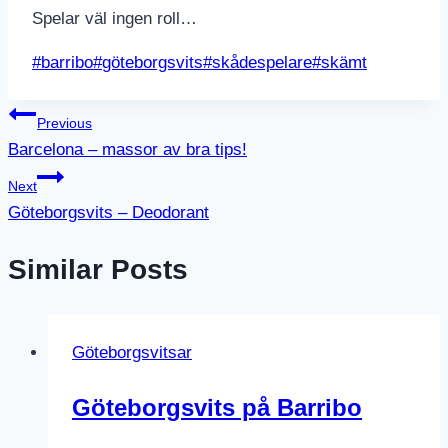
Spelar väl ingen roll…
Post
#
barribo
#
göteborgsvits
#
skådespelare
#
skämt
Tags:
Inläggsnavigering
Previous
Barcelona – massor av bra tips!
Next
Göteborgsvits – Deodorant
Similar Posts
Göteborgsvitsar
Göteborgsvits på Barribo