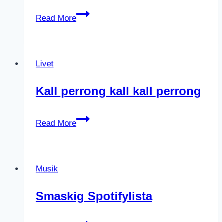
Göteborgsvits
Read More
–
Abborre
<3
Livet
mört
Kall perrong kall kall perrong
Kall
Read More
perrong
kall
kall
Musik
perrong
Smaskig Spotifylista