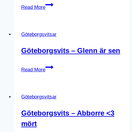
Göteborgsvits
Read More
på
Barribo
Göteborgsvitsar
Göteborgsvits – Glenn är sen
Göteborgsvits
Read More
–
Glenn
är
Göteborgsvitsar
sen
Göteborgsvits – Abborre <3
mört