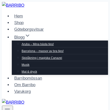
Skip
to
Hem
content
Shop
Göteborgsvitsar
Blogg
Aruba – Mina bästa tips!
Barcelona – massor av bra tips!
Skidåkning i magiska Canazei
Musik
Mat & dryck
Barribomössan
Om Barribo
Varukorg