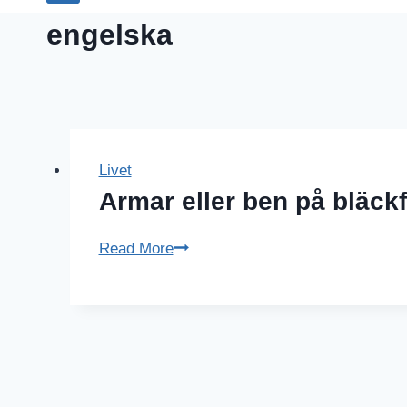
engelska
Livet
Armar eller ben på bläck
Armar
Read More
eller
ben
på
bläckfisk?