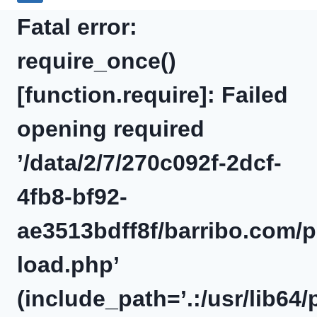
Fatal error:
require_once()
[function.require]: Failed
opening required
’/data/2/7/270c092f-2dcf-
4fb8-bf92-
ae3513bdff8f/barribo.com/p
load.php’
(include_path=’.:/usr/lib64/