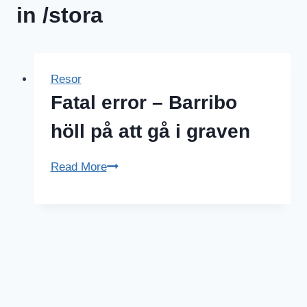
in /stora
Resor
Fatal error – Barribo
höll på att gå i graven
Fatal
Read More
error
–
Barribo
höll
på
att
gå