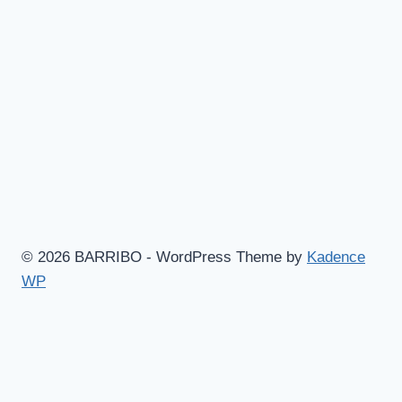
i
graven
© 2026 BARRIBO - WordPress Theme by
Kadence
WP
Hem
Shop