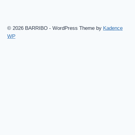
© 2026 BARRIBO - WordPress Theme by
Kadence
WP
Hem
Shop
Göteborgsvitsar
Toggle
Blogg
child
Aruba – Mina bästa tips!
menu
Barcelona – massor av bra tips!
Skidåkning i magiska Canazei
Musik
Mat & dryck
Barribomössan