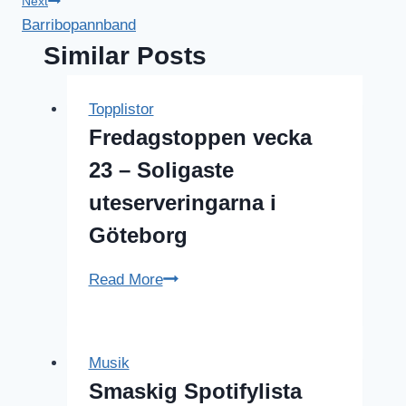
Next
Barribopannband
Similar Posts
Topplistor
Fredagstoppen vecka
23 – Soligaste
uteserveringarna i
Göteborg
Fredagstoppen
Read More
vecka
23
–
Musik
Soligaste
Smaskig Spotifylista
uteserveringarna