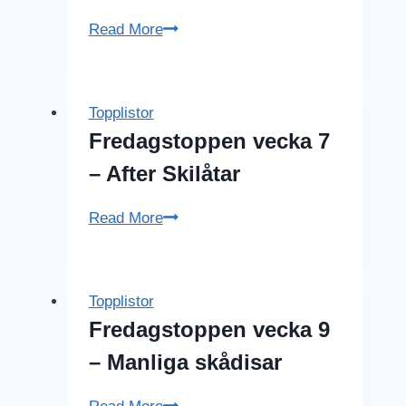
i
Smaskig
Read More
Göteborg
Spotifylista
Topplistor
Fredagstoppen vecka 7
– After Skilåtar
Fredagstoppen
Read More
vecka
7
–
Topplistor
After
Fredagstoppen vecka 9
Skilåtar
– Manliga skådisar
Fredagstoppen