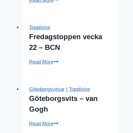
Read More
vecka
9
–
Topplistor
Manliga
Fredagstoppen vecka
skådisar
22 – BCN
Fredagstoppen
Read More
vecka
22
–
Göteborgsvitsar
|
Topplistor
BCN
Göteborgsvits – van
Gogh
Göteborgsvits
Read More
–