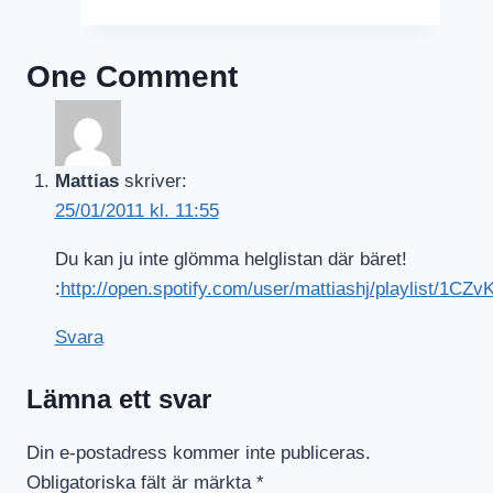
van
Gogh
One Comment
Mattias
skriver:
25/01/2011 kl. 11:55
Du kan ju inte glömma helglistan där bäret!
:
http://open.spotify.com/user/mattiashj/playlist
Svara
Lämna ett svar
Din e-postadress kommer inte publiceras.
Obligatoriska fält är märkta
*