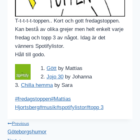
T-t-t-t-t-toppen.. Kort och gott fredagstoppen.
Kan bestå av olika grejer men helt enkelt varje
fredag och topp 3 av något. Idag är det
vänners Spotifylistor.
Håll till godo.
1.
Gött
by Mattias
2.
Jojo 30
by Johanna
3.
Chilla hemma
by Sara
Post
#
fredagstoppen
#
Mattias
Tags:
Hjortsberg
#
musik
#
spotifylistor
#
topp 3
Inläggsnavigering
Previous
Göteborgshumor