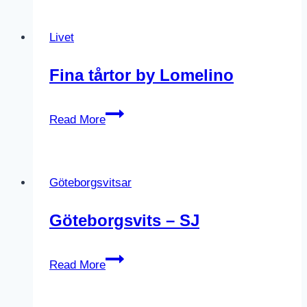
goes
Norway
Livet
Fina tårtor by Lomelino
Fina
Read More
tårtor
by
Lomelino
Göteborgsvitsar
Göteborgsvits – SJ
Göteborgsvits
Read More
–
SJ