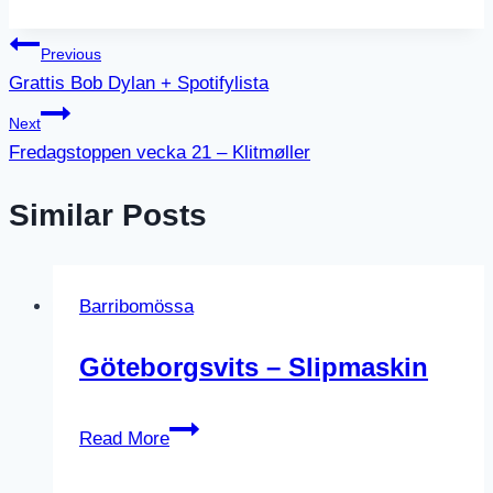
Inläggsnavigering
Previous
Grattis Bob Dylan + Spotifylista
Next
Fredagstoppen vecka 21 – Klitmøller
Similar Posts
Barribomössa
Göteborgsvits – Slipmaskin
Göteborgsvits
Read More
–
Slipmaskin