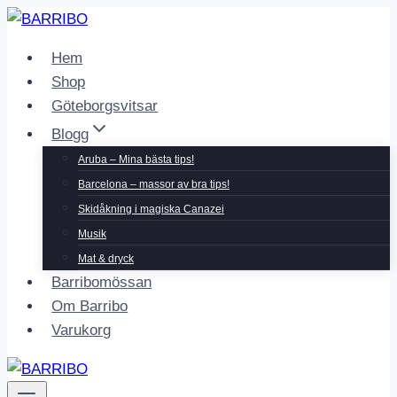
Skip
to
Hem
content
Shop
Göteborgsvitsar
Blogg
Aruba – Mina bästa tips!
Barcelona – massor av bra tips!
Skidåkning i magiska Canazei
Musik
Mat & dryck
Barribomössan
Om Barribo
Varukorg