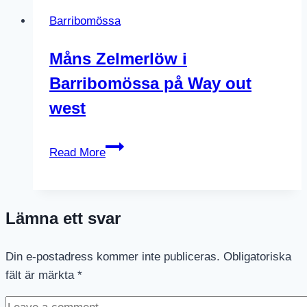
Barribomössa
Måns Zelmerlöw i
Barribomössa på Way out
west
Måns
Read More
Zelmerlöw
i
Barribomössa
Lämna ett svar
på
Way
Din e-postadress kommer inte publiceras.
out
Obligatoriska
fält är märkta
*
west