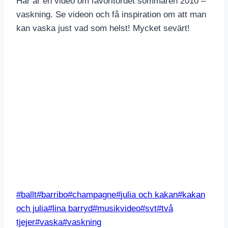
Här är en video om favoritordet sommaren 2010 –
vaskning. Se videon och få inspiration om att man
kan vaska just vad som helst! Mycket sevärt!
Post
#
ballt
#
barribo
#
champagne
#
julia och kakan
#
kakan
Tags:
och julia
#
lina barryd
#
musikvideo
#
svt
#
två
tjejer
#
vaska
#
vaskning