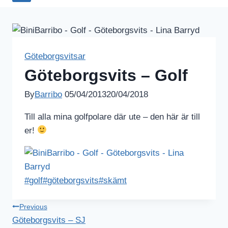
Göteborgsvitsar
Göteborgsvits – Golf
By
Barribo
05/04/2013
20/04/2018
Till alla mina golfpolare där ute – den här är till
er!
Post
#
golf
#
göteborgsvits
#
skämt
Tags:
Inläggsnavigering
Previous
Göteborgsvits – SJ