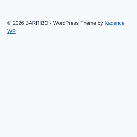
© 2026 BARRIBO - WordPress Theme by
Kadence
WP
Hem
Shop
Göteborgsvitsar
Toggle
Blogg
child
Aruba – Mina bästa tips!
menu
Barcelona – massor av bra tips!
Skidåkning i magiska Canazei
Musik
Mat & dryck
Barribomössan