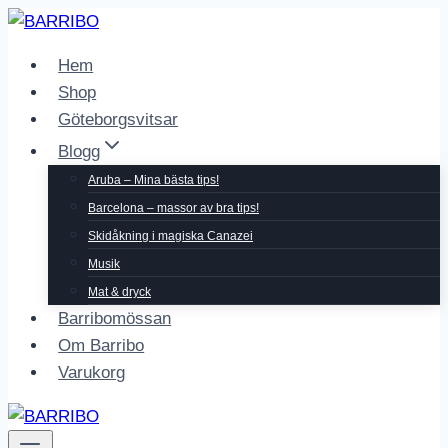
Skip
to
Hem
content
Shop
Göteborgsvitsar
Blogg
Aruba – Mina bästa tips!
Barcelona – massor av bra tips!
Skidåkning i magiska Canazei
Musik
Mat & dryck
Barribomössan
Om Barribo
Varukorg