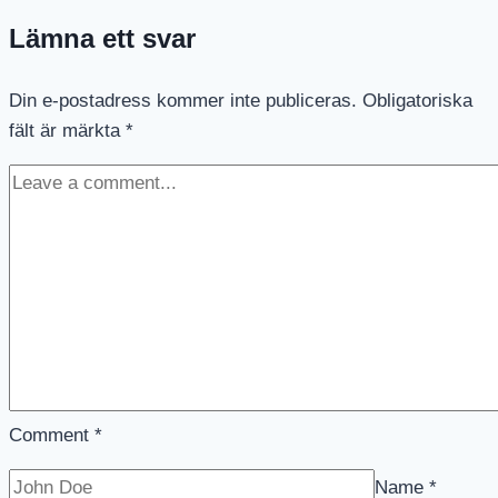
–
Lämna ett svar
Gilla
gilla
gilla!!!
Din e-postadress kommer inte publiceras.
Obligatoriska
fält är märkta
*
Comment
*
Name
*