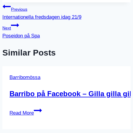
Inläggsnavigering
Previous
Internationella fredsdagen idag 21/9
Next
Poseidon på Spa
Similar Posts
Barribomössa
Barribo på Facebook – Gilla gilla gill
Barribo
Read More
på
Facebook