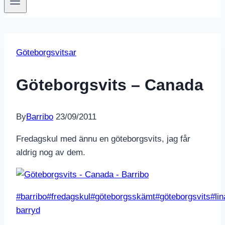
Göteborgsvitsar
Göteborgsvits – Canada
By
Barribo
23/09/2011
Fredagskul med ännu en göteborgsvits, jag får
aldrig nog av dem.
Post
#
barribo
#
fredagskul
#
göteborgsskämt
#
göteborgsvits
#
lin
Tags:
barryd